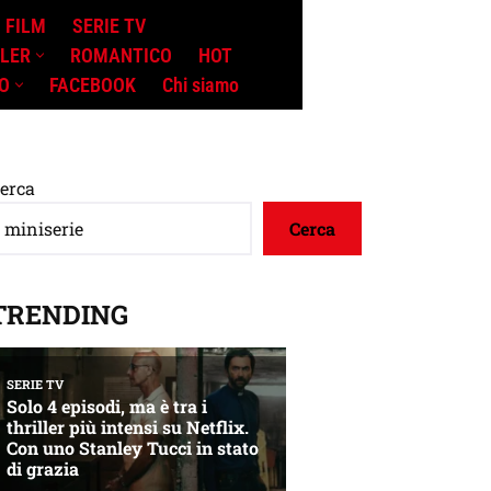
FILM
SERIE TV
LLER
ROMANTICO
HOT
O
FACEBOOK
Chi siamo
erca
Cerca
TRENDING