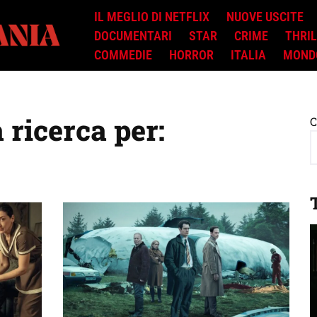
IL MEGLIO DI NETFLIX
NUOVE USCITE
DOCUMENTARI
STAR
CRIME
THRI
COMMEDIE
HORROR
ITALIA
MOND
a ricerca per:
C