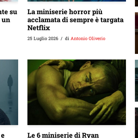
nte su
La miniserie horror più
è un
acclamata di sempre è targata
Netflix
25 Luglio 2026
di
Antonio Oliverio
 e
Le 6 miniserie di Ryan