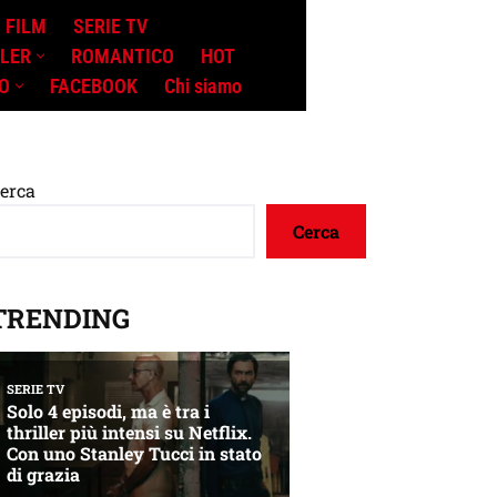
FILM
SERIE TV
LLER
ROMANTICO
HOT
O
FACEBOOK
Chi siamo
erca
Cerca
TRENDING