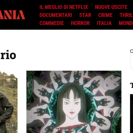
IL MEGLIO DI NETFLIX
NUOVE USCITE
DOCUMENTARI
STAR
CRIME
THRI
COMMEDIE
HORROR
ITALIA
MOND
rio
C