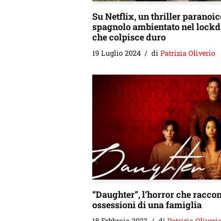
Su Netflix, un thriller paranoic
spagnolo ambientato nel lock
che colpisce duro
19 Luglio 2024
di
Patrizia Oliverio
“Daughter”, l’horror che raccon
ossessioni di una famiglia
18 Febbraio 2023
di
Patrizia Oliveri