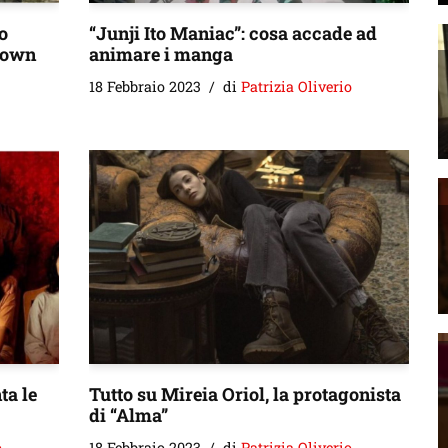
o
“Junji Ito Maniac”: cosa accade ad
down
animare i manga
18 Febbraio 2023
di
Patrizia Oliverio
ta le
Tutto su Mireia Oriol, la protagonista
di “Alma”
o
18 Febbraio 2023
di
Patrizia Oliverio