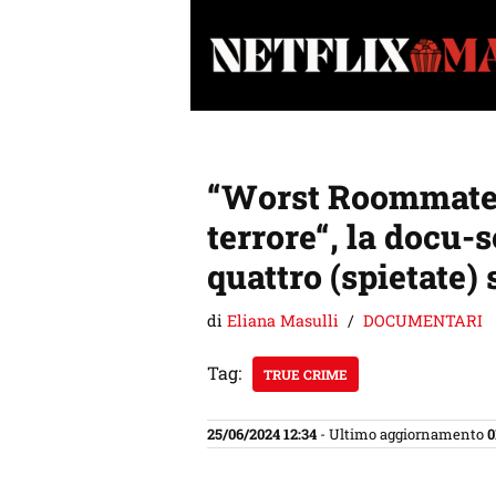
Vai
al
contenuto
“Worst Roommate 
terrore“, la docu
quattro (spietate) 
di
Eliana Masulli
DOCUMENTARI
Tag:
TRUE CRIME
25/06/2024 12:34
- Ultimo aggiornamento
0