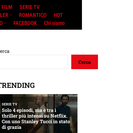
FILM
SERIE TV
LLER
ROMANTICO
HOT
O
FACEBOOK
Chi siamo
erca
Cerca
TRENDING