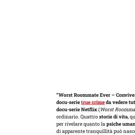
“Worst Roommate Ever – Convivere 
docu-serie
true crime
da vedere tut
docu-serie Netflix
(
Worst Roommat
ordinario. Quattro
storie di vita
, q
per rivelare quanto la
psiche uma
di apparente tranquillità può nas