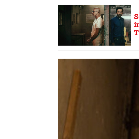
S
i
T