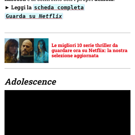
►
Leggi la
scheda completa
Guarda su
Netflix
Le migliori 10 serie thriller da
guardare ora su Netflix: la nostra
selezione aggiornata
Adolescence