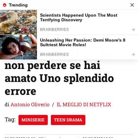
Vai
al
contenuto
Ecco i 10 migliori Teen
Drama su Netflix: da
non perdere se hai
amato Uno splendido
errore
di
Antonio Oliverio
IL MEGLIO DI NETFLIX
Tag:
MINISERIE
TEEN DRAMA