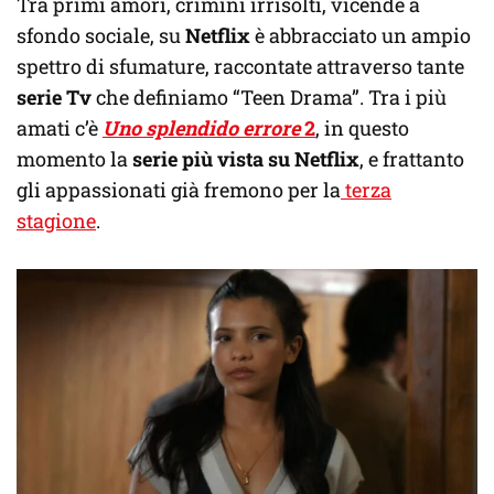
Tra primi amori, crimini irrisolti, vicende a
sfondo sociale, su
Netflix
è abbracciato un ampio
spettro di sfumature, raccontate attraverso tante
serie Tv
che definiamo “Teen Drama”. Tra i più
amati c’è
Uno splendido errore
2
, in questo
momento la
serie più vista su
Netflix
, e frattanto
gli appassionati già fremono per la
terza
stagione
.