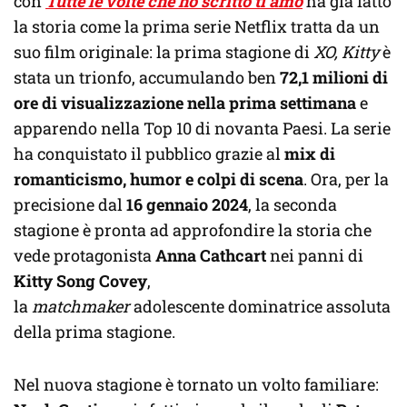
con
Tutte le volte che ho scritto ti amo
ha già fatto
la storia come la prima serie Netflix tratta da un
suo film originale: la prima stagione di
XO, Kitty
è
stata un trionfo, accumulando ben
72,1 milioni di
ore di visualizzazione nella prima settimana
e
apparendo nella Top 10 di novanta Paesi. La serie
ha conquistato il pubblico grazie al
mix di
romanticismo, humor e colpi di scena
. Ora, per la
precisione dal
16 gennaio 2024
, la seconda
stagione è pronta ad approfondire la storia che
vede protagonista
Anna Cathcart
nei panni di
Kitty Song Covey
,
la
matchmaker
adolescente dominatrice assoluta
della prima stagione.
Nel nuova stagione è tornato un volto familiare: