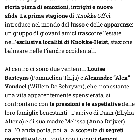
storia piena di emozioni, intrighi e nuove
sfide
.
La prima stagione
di
Knokke Off
ci
introduce nel
mondo del
lusso
e delle
apparenze
:
un gruppo di giovani amici trascorre l’estate
nell’
esclusiva località di Knokke-Heist
, stazione
balneare nelle Fiandre occidentali.
Al centro ci sono due ventenni:
Louise
Basteyns
(Pommelien Thijs) e
Alexandre “Alex”
Vandael
(Willem De Schryver), che, nonostante
una vita apparentemente spensierata, si
confrontano con
le pressioni e le aspettative
delle
loro famiglie
benestanti. L’arrivo di Daan (Eliyha
Altena) e di sua madre Melissa (Anna Drijver)
dall’Olanda porta, poi, alla scoperta di
segreti
nascosti
e al confronto con i propri
demoni
.