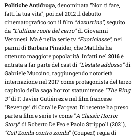
Politiche Antidroga
, denominata “Non ti fare,
fatti la tua vita”, poi nel 2012 il debutto
cinematografico con il film
“Azzurrina”
, seguito
da
“L’ultima ruota del carro”
di Giovanni
Veronesi. Ma è nella serie tv
“Fuoriclasse”
, nei
panni di Barbara Pinaider, che Matilda ha
ottenuto maggiore popolarità. Infatti nel
2016
è
entrata a far parte del cast di
“L’estate addosso”
di
Gabriele Muccino, raggiungendo notorietà
internazione nel 2017 come protagonista del terzo
capitolo della saga horror statunitense
“The Ring
3”
di F. Javier Gutiérrez e nel film francese
“Revenge” di Coralie Fargeat. Di recente ha preso
parte a film e serie tv come “
A Classic Horror
Story
” di Roberto De Feo e Paolo Strippoli (2021),
“Cut! Zombi contro zombi
” (Coupez!) regia di