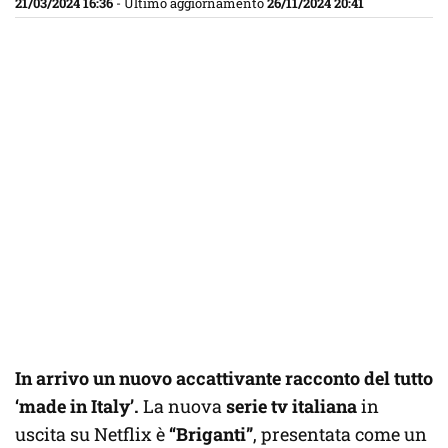
21/03/2024 16:36
- Ultimo aggiornamento
26/11/2024 20:41
In arrivo un nuovo accattivante racconto del tutto
‘made in Italy’.
La nuova
serie tv italiana
in
uscita su Netflix è
“Briganti”
, presentata come un