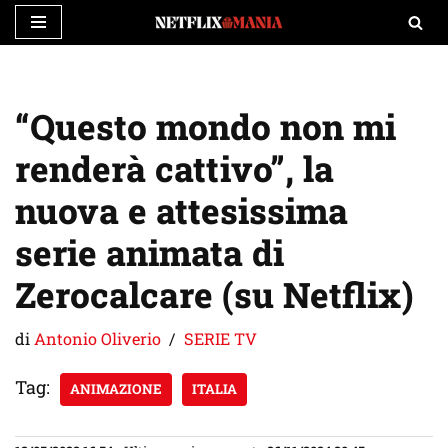
Vai
al
contenuto
“Questo mondo non mi
renderà cattivo”, la
nuova e attesissima
serie animata di
Zerocalcare (su Netflix)
di
Antonio Oliverio
SERIE TV
Tag:
ANIMAZIONE
ITALIA