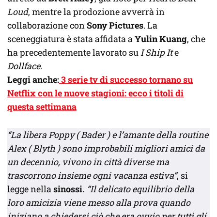
Loud
, mentre la prodozione avverrà in
collaborazione con
Sony Pictures
. La
sceneggiatura è stata affidata a
Yulin Kuang
, che
ha precedentemente lavorato su
I Ship It
e
Dollface
.
Leggi anche:
3 serie tv di successo tornano su
Netflix con le nuove stagioni: ecco i titoli di
questa settimana
“La libera Poppy ( Bader ) e l’amante della routine
Alex ( Blyth ) sono improbabili migliori amici da
un decennio, vivono in città diverse ma
trascorrono insieme ogni vacanza estiva”
, si
legge nella
sinossi.
“Il delicato equilibrio della
loro amicizia viene messo alla prova quando
iniziano a chiedersi ciò che era ovvio per tutti gli