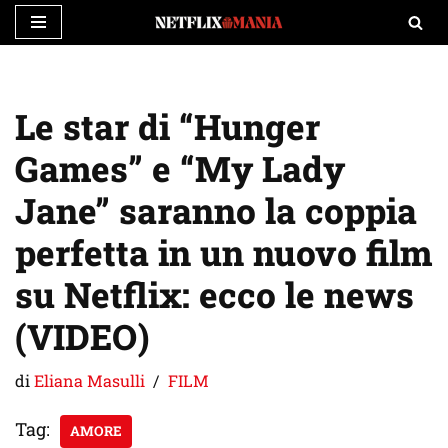
Vai
al
contenuto
Le star di “Hunger
Games” e “My Lady
Jane” saranno la coppia
perfetta in un nuovo film
su Netflix: ecco le news
(VIDEO)
di
Eliana Masulli
FILM
Tag:
AMORE