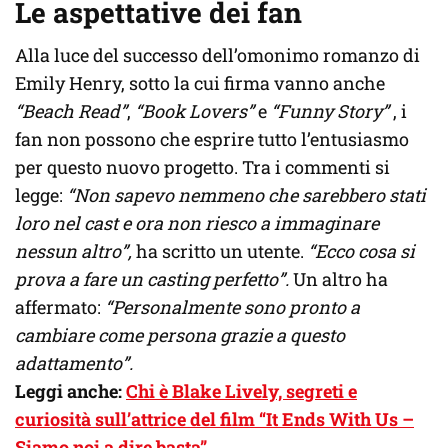
Le aspettative dei fan
Alla luce del successo dell’omonimo romanzo di
Emily Henry, sotto la cui firma vanno anche
“Beach Read”
,
“Book Lovers”
e
“Funny Story”
, i
fan non possono che esprire tutto l’entusiasmo
per questo nuovo progetto. Tra i commenti si
legge:
“Non sapevo nemmeno che sarebbero stati
loro nel cast e ora non riesco a immaginare
nessun altro”,
ha scritto un utente.
“Ecco cosa si
prova a fare un casting perfetto”.
Un altro ha
affermato:
“Personalmente sono pronto a
cambiare come persona grazie a questo
adattamento”.
Leggi anche:
Chi è Blake Lively, segreti e
curiosità sull’attrice del film “It Ends With Us –
Siamo noi a dire basta”