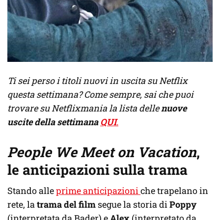
Ti sei perso i titoli nuovi in uscita su Netflix
questa settimana? Come sempre, sai che puoi
trovare su Netflixmania la lista delle
nuove
uscite della settimana
QUI
.
People We Meet on Vacation
,
le anticipazioni sulla trama
Stando alle
prime anticipazioni
che trapelano in
rete, la
trama del film
segue la storia di
Poppy
(interpretata da Bader) e
Alex
(interpretato da