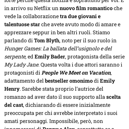
in arrivo su Netflix un
nuovo film romantico
che
vede la collaborazione
tra due giovani e
talentuose star
che avete avuto modo di amare e
apprezzare seppur in ben altri ruoli. Stiamo
parlando di
Tom Blyth
, noto per il suo ruolo in
Hunger Games: La ballata dell’usignolo
e del
serpente,
ed
Emily Bader
, protagonista della serie
My Lady Jane
. Questa volta i due attori saranno i
protagonisti di
People We Meet on Vacation
,
adattamento del
bestseller omonimo
di
Emily
Henry
. Sarebbe stata proprio l’autrice del
romanzo ad aver dato il suo supporto alla
scelta
del cast
, dichiarando di essere inizialmente
preoccupata per chi avrebbe interpretato i suoi
amati personaggi. Impossibile, però, non
innamorarsi di
Poppy e Alex
, soprattutto se a