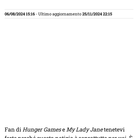
06/08/2024 15:16
- Ultimo aggiornamento
25/11/2024 22:15
Fan di
Hunger Games
e
My Lady Jane
tenetevi
forte perché questa notizia è soprattutto per voi. È