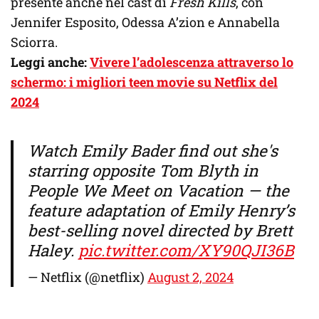
presente anche nel cast di
Fresh Kills
, con
Jennifer Esposito, Odessa A’zion e Annabella
Sciorra.
Leggi anche:
Vivere l’adolescenza attraverso lo
schermo: i migliori teen movie su Netflix del
2024
Watch Emily Bader find out she's
starring opposite Tom Blyth in
People We Meet on Vacation — the
feature adaptation of Emily Henry’s
best-selling novel directed by Brett
Haley.
pic.twitter.com/XY90QJI36B
— Netflix (@netflix)
August 2, 2024