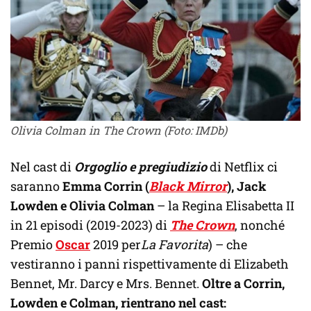
Olivia Colman in The Crown (Foto: IMDb)
Nel cast di
Orgoglio e pregiudizio
di Netflix ci
saranno
Emma Corrin (
Black Mirror
), Jack
Lowden e Olivia Colman
– la Regina Elisabetta II
in 21 episodi (2019-2023) di
The Crown
, nonché
Premio
Oscar
2019 per
La Favorita
) – che
vestiranno i panni rispettivamente di Elizabeth
Bennet, Mr. Darcy e Mrs. Bennet.
Oltre a Corrin,
Lowden e Colman,
rientrano nel cast: