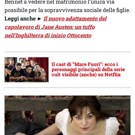
Bennet a vedere nel matrimonio l’unica via
possibile per la sopravvivenza sociale delle figlie.
Leggi anche
►
Il nuovo adattamento del
capolavoro di Jane Austen: un tuffo
nell’Inghilterra di inizio Ottocento
Il cast di “Mare Fuori”: ecco i
personaggi principali della serie
cult visibile (anche) su Netflix