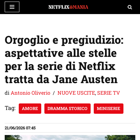
Vai
al
contenuto
Orgoglio e pregiudizio:
aspettative alle stelle
per la serie di Netflix
tratta da Jane Austen
di
Antonio Oliverio
NUOVE USCITE
,
SERIE TV
Tag:
AMORE
DRAMMA STORICO
MINISERIE
21/06/2026 07:45