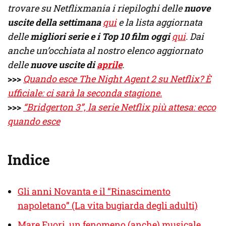
trovare su Netflixmania i riepiloghi delle
nuove
uscite della settimana
qui
e la lista aggiornata
delle
migliori serie e i Top 10 film oggi
qui
. Dai
anche un’occhiata al nostro elenco aggiornato
delle
nuove uscite di
aprile
.
>>>
Quando esce The Night Agent 2 su Netflix? È
ufficiale: ci sarà la seconda stagione.
>>>
“Bridgerton 3”, la serie Netflix più attesa: ecco
quando esce
Indice
Gli anni Novanta e il “Rinascimento
napoletano” (La vita bugiarda degli adulti)
Mare Fuori, un fenomeno (anche) musicale