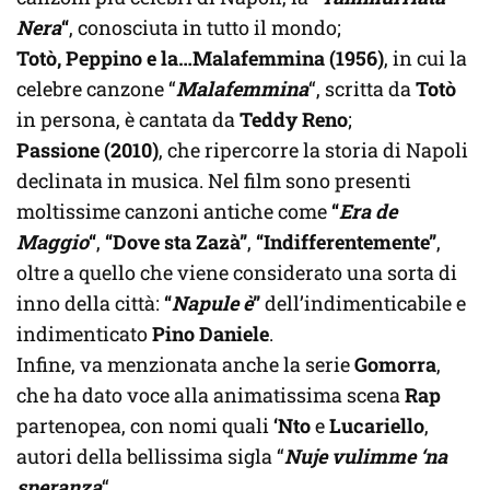
Nera
“
, conosciuta in tutto il mondo;
Totò, Peppino e la…Malafemmina (1956)
, in cui la
celebre canzone “
Malafemmina
“, scritta da
Totò
in persona, è cantata da
Teddy Reno
;
Passione (2010)
, che ripercorre la storia di Napoli
declinata in musica. Nel film sono presenti
moltissime canzoni antiche come
“
Era de
Maggio
“
,
“Dove sta Zazà”
,
“Indifferentemente”
,
oltre a quello che viene considerato una sorta di
inno della città:
“
Napule è
”
dell’indimenticabile e
indimenticato
Pino Daniele
.
Infine, va menzionata anche la serie
Gomorra
,
che ha dato voce alla animatissima scena
Rap
partenopea, con nomi quali
‘Nto
e
Lucariello
,
autori della bellissima sigla “
Nuje vulimme ‘na
speranza
“.