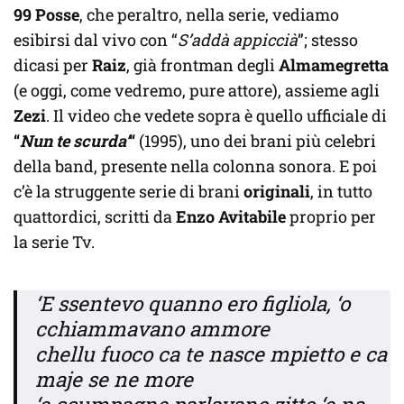
99 Posse
, che peraltro, nella serie, vediamo
esibirsi dal vivo con “
S’addà appiccià
”; stesso
dicasi per
Raiz
, già frontman degli
Almamegretta
(e oggi, come vedremo, pure attore), assieme agli
Zezi
. Il video che vedete sopra è quello ufficiale di
“
Nun te scurda’
“
(1995), uno dei brani più celebri
della band, presente nella colonna sonora. E poi
c’è la struggente serie di brani
originali
, in tutto
quattordici, scritti da
Enzo Avitabile
proprio per
la serie Tv.
‘E ssentevo quanno ero figliola, ‘o
cchiammavano ammore
chellu fuoco ca te nasce mpietto e ca
maje se ne more