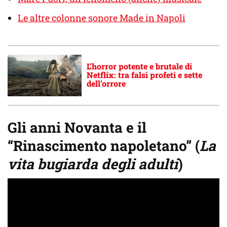
Le altre colonne sonore Made in Napoli
L’horror potente e brutale di
Netflix: tra falsi profeti e sette
dell’orrore
Gli anni Novanta e il
“Rinascimento napoletano” (
La
vita bugiarda degli adulti
)