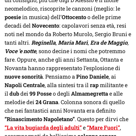
neomelodico, riscoprite le canzoni (meglio: le
poesie
in musica) dell’
Ottocento
o delle prime
decadi del
Novecento
: capolavori senza età, resi
noti nel mondo da Roberto Murolo, Sergio Bruni e
tanti altri.
Reginella
,
Maria Marì
,
Era de Maggio
,
Voce ’e notte
, sono decine i nomi che potremmo
fare. Oppure, anche gli anni Settanta, Ottanta e
Novanta hanno rappresentato l’esplosione di
nuove sonorità
. Pensiamo a
Pino Daniele
, ai
Napoli Centrale
, alla sintesi tra il
rap
militante e
il
dub
dei
99 Posse
o degli
Almamegretta
e alle
melodie dei
24 Grana
. Colonna sonora di quello
che nei fantastici anni Novanta era definito
“Rinascimento Napoletano”
. Questo per dirvi che
“La vita bugiarda degli adulti”
e
“Mare Fuori”
,
accompagnati da bellissime
colonne sonore
,