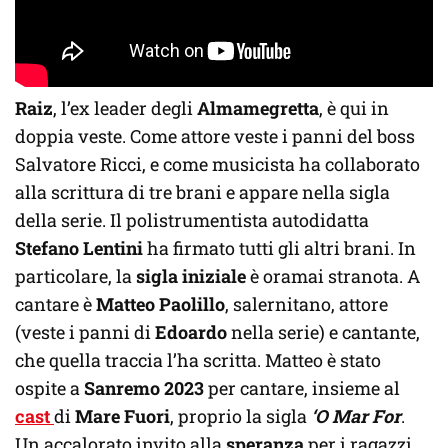
Raiz
, l’ex leader degli
Almamegretta
, è qui in
doppia veste. Come attore veste i panni del boss
Salvatore Ricci, e come musicista ha collaborato
alla scrittura di tre brani e appare nella sigla
della serie. Il polistrumentista autodidatta
Stefano Lentini
ha firmato tutti gli altri brani. In
particolare, la
sigla iniziale
è oramai stranota. A
cantare è
Matteo Paolillo
, salernitano, attore
(veste i panni di
Edoardo
nella serie) e cantante,
che quella traccia l’ha scritta. Matteo è stato
ospite a
Sanremo 2023
per cantare, insieme al
cast
di
Mare Fuori
, proprio la sigla
‘O Mar For
.
Un accalorato invito alla
speranza
per i ragazzi