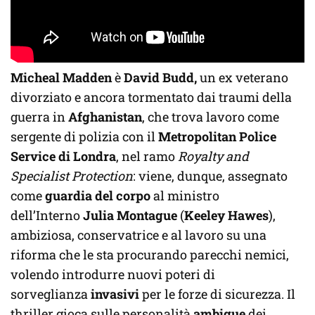
Micheal Madden
è
David Budd,
un ex veterano
divorziato e ancora tormentato dai traumi della
guerra in
Afghanistan
, che trova lavoro come
sergente di polizia con il
Metropolitan Police
Service di Londra
, nel ramo
Royalty and
Specialist Protection
: viene, dunque, assegnato
come
guardia del corpo
al ministro
dell’Interno
Julia Montague
(
Keeley Hawes
),
ambiziosa, conservatrice e al lavoro su una
riforma che le sta procurando parecchi nemici,
volendo introdurre nuovi poteri di
sorveglianza
invasivi
per le forze di sicurezza. Il
thriller gioca sulle personalità
ambigue
dei