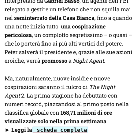
interpretato da
Gabriel Basso
, un agente dell’FBI
relegato a gestire un telefono che non squilla mai
nel
seminterrato della Casa Bianca
, fino a quando
una notte inizia tutto:
una cospirazione
pericolosa
, un complotto segretissimo – o quasi –
che lo porterà fino ai più alti vertici del potere.
Peter salverà il presidente e, grazie alle sue azioni
eroiche, verrà
promosso
a
Night Agent
.
Ma, naturalmente, nuove insidie e nuove
cospirazioni saranno il fulcro di
The Night
Agent
2. La prima stagione ha debuttato con
numeri record, piazzandosi al primo posto nella
classifica globale con
168,71 milioni di ore
visualizzate solo nella prima settimana
.
►
Leggi la
scheda completa