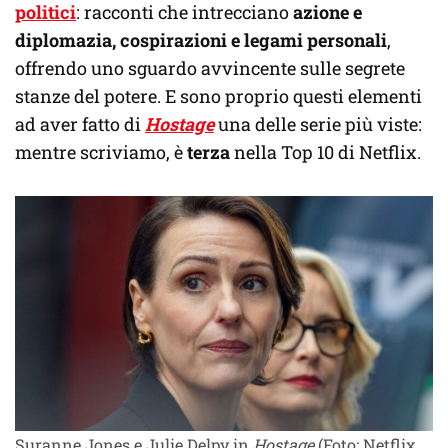
politici
: racconti che intrecciano
azione e
diplomazia, cospirazioni e legami personali
,
offrendo uno sguardo avvincente sulle segrete
stanze del potere. E sono proprio questi elementi
ad aver fatto di
Hostage
una delle serie più viste:
mentre scriviamo, è
terza
nella Top 10 di Netflix.
Suranne Jones e Julie Delpy in
Hostage
(Foto: Netflix