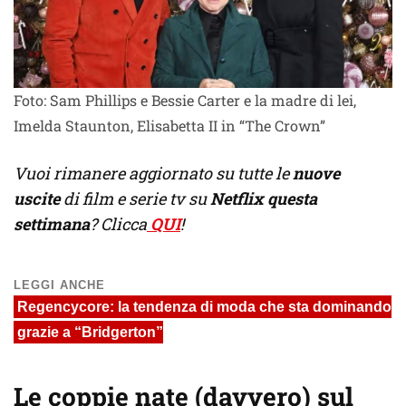
Foto: Sam Phillips e Bessie Carter e la madre di lei,
Imelda Staunton, Elisabetta II in “The Crown”
Vuoi rimanere aggiornato su tutte le
nuove
uscite
di film e serie tv su
Netflix questa
settimana
? Clicca
QUI
!
LEGGI ANCHE
Regencycore: la tendenza di moda che sta dominando
grazie a “Bridgerton”
Le coppie nate (davvero) sul