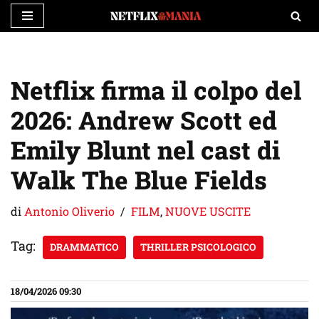
Vai
al
contenuto
Netflix firma il colpo del
2026: Andrew Scott ed
Emily Blunt nel cast di
Walk The Blue Fields
di
Antonio Oliverio
FILM
,
NUOVE USCITE
Tag:
DRAMMATICO
THRILLER PSICOLOGICO
18/04/2026 09:30