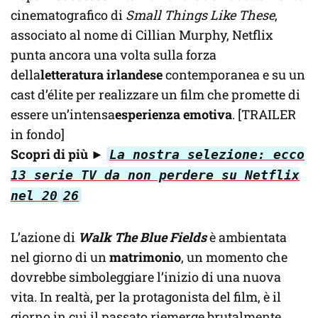
cinematografico di
Small Things Like These
,
associato al nome di Cillian Murphy, Netflix
punta ancora una volta sulla forza
della
letteratura irlandese
contemporanea e su un
cast d’élite per realizzare un film che promette di
essere un’intensa
esperienza emotiva
. [TRAILER
in fondo]
Scopri di più
►
La nostra selezione: ecco
13 serie TV da non perdere su Netflix
nel 20
26
L’azione di
Walk The Blue Fields
è ambientata
nel giorno di un
matrimonio
, un momento che
dovrebbe simboleggiare l’inizio di una nuova
vita. In realtà, per la protagonista del film, è il
giorno in cui il passato riemerge brutalmente.