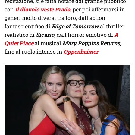
recitazione, si è fatta notare dal grande pubblico
con
Il diavolo veste Prada
, per poi affermarsi in
generi molto diversi tra loro, dall’action
fantascientifico di
Edge of Tomorrow
al thriller
realistico di
Sicario
, dall’horror emotivo di
A
Quiet Place
al musical
Mary Poppins Returns
,
fino al ruolo intenso in
Oppenheimer
.