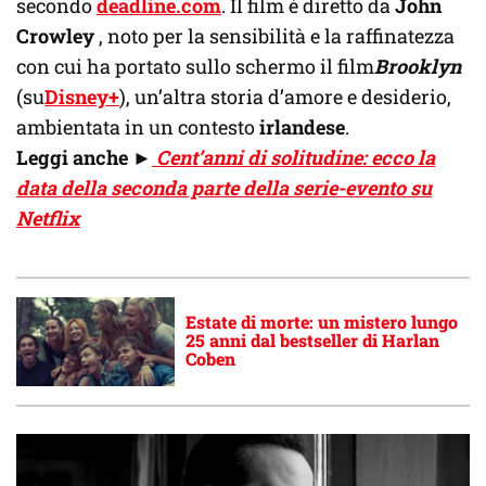
secondo
deadline.com
. Il film è diretto da
John
Crowley
, noto per la sensibilità e la raffinatezza
con cui ha portato sullo schermo il film
Brooklyn
(su
Disney+
), un’altra storia d’amore e desiderio,
ambientata in un contesto
irlandese
.
Leggi anche
►
Cent’anni di solitudine: ecco la
data della seconda parte della serie-evento su
Netflix
Estate di morte: un mistero lungo
25 anni dal bestseller di Harlan
Coben