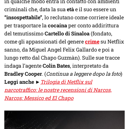
in qualche modo entra in contatto con ambienti
criminali che, data la sua
età
e il suo essere un
“insospettabile”
, lo reclutano come corriere ideale
per trasportare la
cocaina
per conto addirittura
del temutissimo
Cartello di Sinaloa
(fondato,
come gli appassionati del genere
crime
su Netflix
sanno, da Miguel Angel Felix Gallardo e poi a
lungo retto dal Chapo Guzmàn). Sulle sue tracce
indaga l’agente
Colin Bates
, interpretato da
Bradley Cooper
. (
Continua a leggere dopo la foto
)
Leggi anche
►
Trilogia di Netflix sul
narcotraffico: le nostre recensioni di Narcos,
Narcos: Messico ed El Chapo