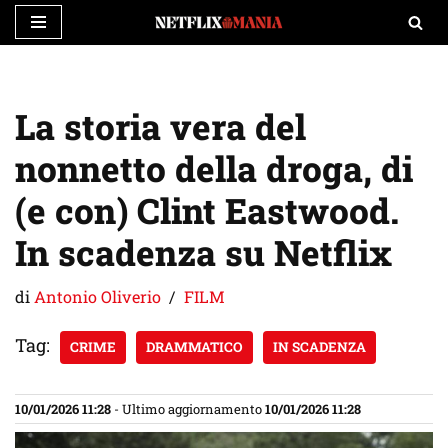
Vai
al
contenuto
La storia vera del
nonnetto della droga, di
(e con) Clint Eastwood.
In scadenza su Netflix
di
Antonio Oliverio
FILM
Tag:
CRIME
DRAMMATICO
IN SCADENZA
10/01/2026 11:28
- Ultimo aggiornamento
10/01/2026 11:28