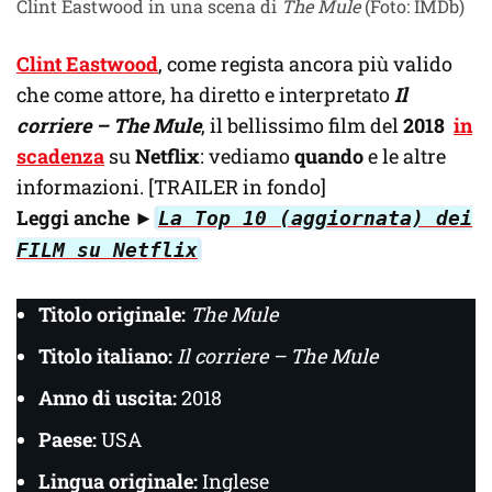
Clint Eastwood in una scena di
The Mule
(Foto: IMDb)
Clint Eastwood
, come regista ancora più valido
che come attore, ha diretto e interpretato
Il
corriere – The Mule
, il bellissimo film del
2018
in
scadenza
su
Netflix
: vediamo
quando
e le altre
informazioni. [TRAILER in fondo]
Leggi anche ►
La Top 10 (aggiornata) dei
FILM su Netflix
Titolo originale:
The Mule
Titolo italiano:
Il corriere – The Mule
Anno di uscita:
2018
Paese:
USA
Lingua originale:
Inglese