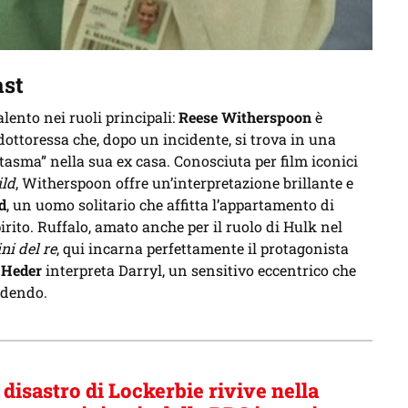
ast
alento nei ruoli principali:
Reese Witherspoon
è
 dottoressa che, dopo un incidente, si trova in una
tasma” nella sua ex casa. Conosciuta per film iconici
ld
, Witherspoon offre un’interpretazione brillante e
d
, un uomo solitario che affitta l’appartamento di
pirito. Ruffalo, amato anche per il ruolo di Hulk nel
ni del re
, qui incarna perfettamente il protagonista
 Heder
interpreta Darryl, un sensitivo eccentrico che
edendo.
l disastro di Lockerbie rivive nella