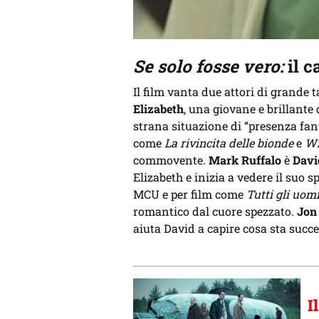
Se solo fosse vero:
il c
Il film vanta due attori di grande t
Elizabeth
, una giovane e brillante
strana situazione di “presenza fan
come
La rivincita delle bionde
e
Wi
commovente.
Mark Ruffalo
è
Davi
Elizabeth e inizia a vedere il suo s
MCU e per film come
Tutti gli uomi
romantico dal cuore spezzato.
Jon
aiuta David a capire cosa sta succ
I