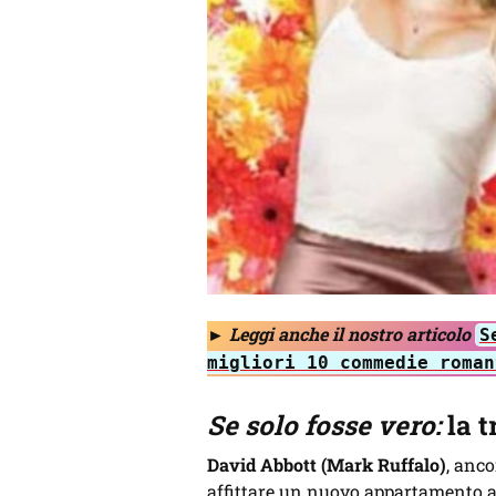
►
Leggi anche il nostro articolo
S
migliori 10 commedie roman
Se solo fosse vero:
la 
David Abbott (Mark Ruffalo)
, anc
affittare un nuovo appartamento 