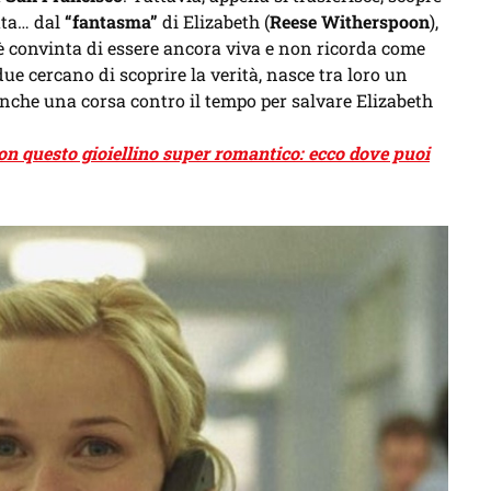
ata… dal
“fantasma”
di Elizabeth (
Reese Witherspoon
),
 è convinta di essere ancora viva e non ricorda come
 due cercano di scoprire la verità, nasce tra loro un
anche una corsa contro il tempo per salvare Elizabeth
on questo gioiellino super romantico: ecco dove puoi