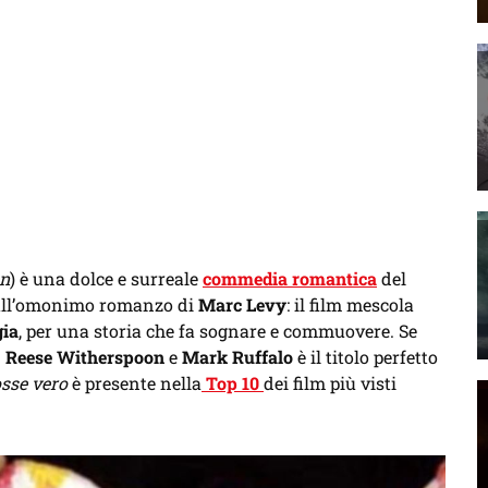
en
) è una dolce e surreale
commedia romantica
del
ull’omonimo romanzo di
Marc Levy
: il film mescola
gia
, per una storia che fa sognare e commuovere. Se
n
Reese Witherspoon
e
Mark Ruffalo
è il titolo perfetto
osse vero
è presente nella
Top 10
dei film più visti