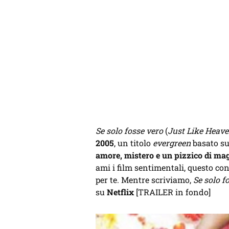
Se solo fosse vero
(
Just Like Heav
2005
, un titolo
evergreen
basato s
amore, mistero e un pizzico di ma
ami i film sentimentali, questo co
per te. Mentre scriviamo,
Se solo f
su
Netflix
[TRAILER in fondo]