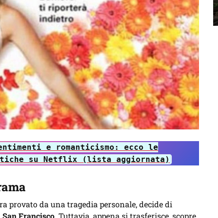
entimenti e romanticismo: ecco le
tiche su Netflix (lista aggiornata)
trama
ora provato da una tragedia personale, decide di
a
San Francisco
. Tuttavia, appena si trasferisce, scopre