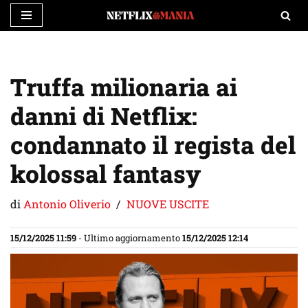
Vai
al
contenuto
Truffa milionaria ai
danni di Netflix:
condannato il regista del
kolossal fantasy
di
Antonio Oliverio
NUOVE USCITE
15/12/2025 11:59
- Ultimo aggiornamento
15/12/2025 12:14