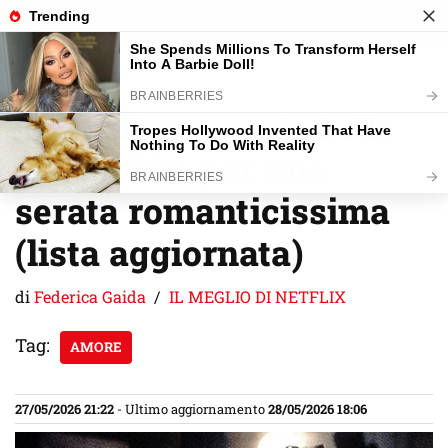
Vai
al
contenuto
I film d’amore più belli
su Netflix, per una
serata romanticissima
(lista aggiornata)
di
Federica Gaida
IL MEGLIO DI NETFLIX
Tag:
AMORE
27/05/2026 21:22
- Ultimo aggiornamento
28/05/2026 18:06