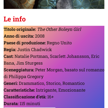
Le info
Titolo originale:
The Other Boleyn Girl
Anno di uscita:
2008
Paese di produzione:
Regno Unito
Regia:
Justin Chadwick
Cast:
Natalie Portman, Scarlett Johansson, Eric
Bana, Jim Sturgess
Sceneggiatura:
Peter Morgan, basato sul romanzo
di Philippa Gregory
Generi:
Drammatico, Storico, Romantico
Caratteristiche:
Intrigante, Emozionante
Classificazione d’età:
16+
Durata:
115 minuti