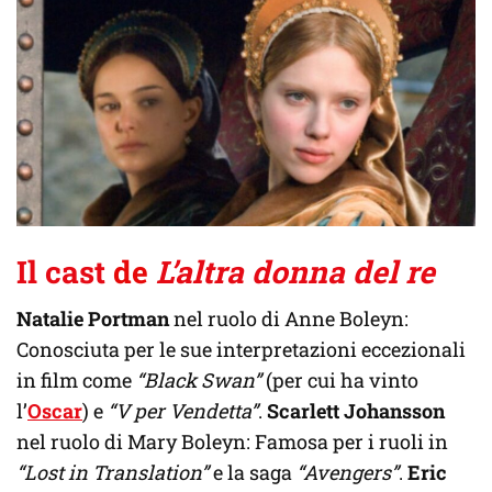
Il cast
de
L’altra donna del re
Natalie Portman
nel ruolo di Anne Boleyn:
Conosciuta per le sue interpretazioni eccezionali
in film come
“Black Swan”
(per cui ha vinto
l’
Oscar
) e
“V per Vendetta”
.
Scarlett Johansson
nel ruolo di Mary Boleyn: Famosa per i ruoli in
“Lost in Translation”
e la saga
“Avengers”
.
Eric