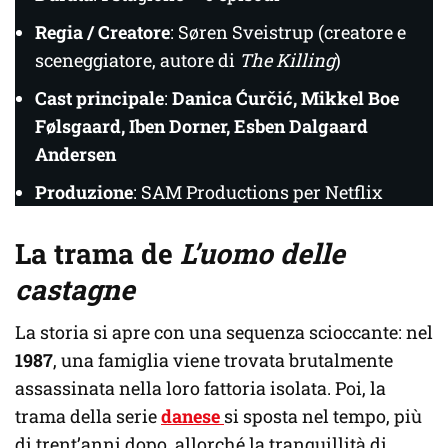
Regia / Creatore
: Søren Sveistrup (creatore e
sceneggiatore, autore di
The Killing
)
Cast principale
:
Danica Ćurčić, Mikkel Boe
Følsgaard, Iben Dorner, Esben Dalgaard
Andersen
Produzione
: SAM Productions per Netflix
La trama de
L’uomo delle
castagne
La storia si apre con una sequenza scioccante: nel
1987
, una famiglia viene trovata brutalmente
assassinata nella loro fattoria isolata. Poi, la
trama della serie
danese
si sposta nel tempo, più
di trent’anni dopo, allorché la tranquillità di