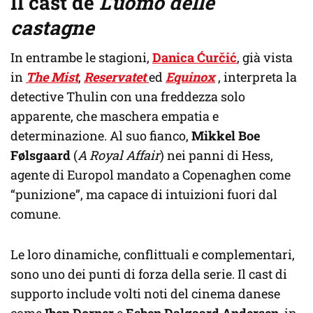
Il cast de
L’uomo delle
castagne
In entrambe le stagioni,
Danica Ćurčić
, già vista
in
The Mist
,
Reservatet
ed
Equinox
, interpreta la
detective Thulin con una freddezza solo
apparente, che maschera empatia e
determinazione. Al suo fianco,
Mikkel Boe
Følsgaard
(
A Royal Affair
) nei panni di Hess,
agente di Europol mandato a Copenaghen come
“punizione”, ma capace di intuizioni fuori dal
comune.
Le loro dinamiche, conflittuali e complementari,
sono uno dei punti di forza della serie. Il cast di
supporto include volti noti del cinema danese
come
Iben Dorner
e
Esben Dalgaard Andersen
, in