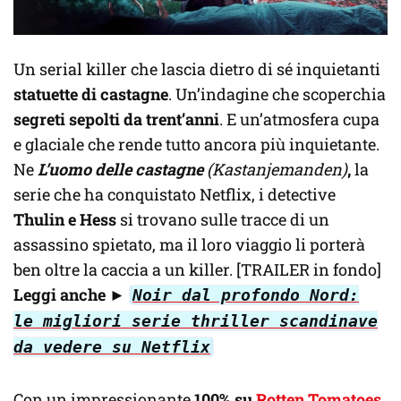
Un serial killer che lascia dietro di sé inquietanti
statuette di castagne
. Un’indagine che scoperchia
segreti sepolti da trent’anni
. E un’atmosfera cupa
e glaciale che rende tutto ancora più inquietante.
Ne
L’uomo delle castagne
(Kastanjemanden)
,
la
serie che ha conquistato Netflix, i detective
Thulin e Hess
si trovano sulle tracce di un
assassino spietato, ma il loro viaggio li porterà
ben oltre la caccia a un killer. [TRAILER in fondo]
Leggi anche
►
Noir dal profondo Nord:
le migliori serie thriller scandinave
da vedere su Netflix
Con un impressionante
100% su
Rotten Tomatoes
,