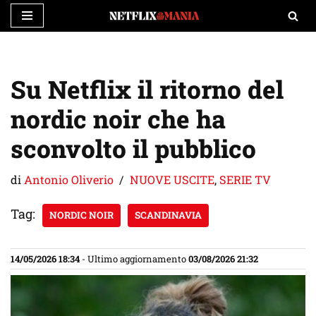
Vai
al
contenuto
Su Netflix il ritorno del
nordic noir che ha
sconvolto il pubblico
di
Antonio Oliverio
NUOVE USCITE
,
SERIE TV
Tag:
NORDIC NOIR
SCANDINAVIA
14/05/2026 18:34
- Ultimo aggiornamento
03/08/2026 21:32