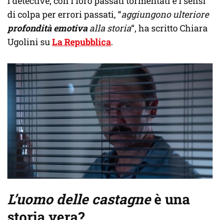
i detective, con i loro passati tormentati e i sensi
di colpa per errori passati, “
aggiungono ulteriore
profondità emotiva
alla storia
“, ha scritto Chiara
Ugolini su
La Repubblica
.
L’uomo delle castagne
è una
storia vera?