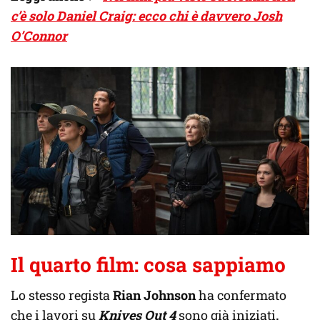
c’è solo Daniel Craig: ecco chi è davvero Josh
O’Connor
Il quarto film: cosa sappiamo
Lo stesso regista
Rian Johnson
ha confermato
che i lavori su
Knives Out 4
sono già iniziati
,