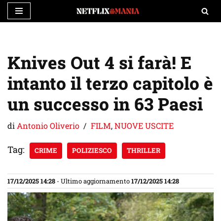
Vai
al
contenuto
Knives Out 4 si farà! E
intanto il terzo capitolo è
un successo in 63 Paesi
di
Antonio Oliverio
FILM
,
NUOVE USCITE
Tag:
CRIME
POLIZIESCO
THRILLER
17/12/2025 14:28
- Ultimo aggiornamento
17/12/2025 14:28