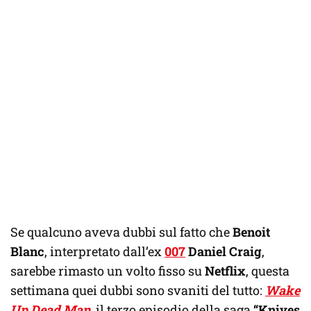
Se qualcuno aveva dubbi sul fatto che
Benoit
Blanc
, interpretato dall’ex
007
Daniel Craig
,
sarebbe rimasto un volto fisso su
Netflix
, questa
settimana quei dubbi sono svaniti del tutto:
Wake
Up Dead Man
, il terzo episodio della saga
“Knives