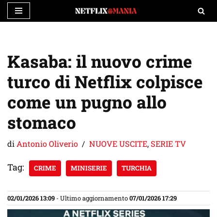
Vai
al
contenuto
Kasaba: il nuovo crime
turco di Netflix colpisce
come un pugno allo
stomaco
di
Antonio Oliverio
NUOVE USCITE
,
SERIE TV
Tag:
CRIME
MINISERIE
TURCHIA
02/01/2026 13:09
- Ultimo aggiornamento
07/01/2026 17:29