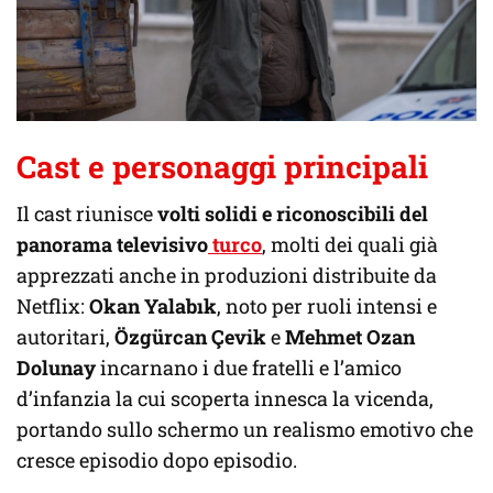
Cast e personaggi principali
Il cast riunisce
volti solidi e riconoscibili del
panorama televisivo
turco
, molti dei quali già
apprezzati anche in produzioni distribuite da
Netflix:
Okan Yalabık
, noto per ruoli intensi e
autoritari,
Özgürcan Çevik
e
Mehmet Ozan
Dolunay
incarnano i due fratelli e l’amico
d’infanzia la cui scoperta innesca la vicenda,
portando sullo schermo un realismo emotivo che
cresce episodio dopo episodio.