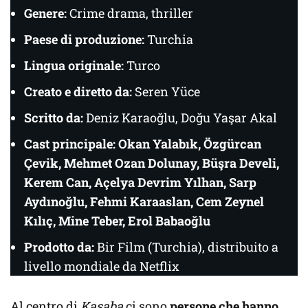
Genere:
Crime drama, thriller
Paese di produzione:
Turchia
Lingua originale:
Turco
Creato e diretto da:
Seren Yüce
Scritto da:
Deniz Karaoğlu, Doğu Yaşar Akal
Cast principale:
Okan Yalabık, Özgürcan
Çevik, Mehmet Ozan Dolunay, Büşra Develi,
Kerem Can, Açelya Devrim Yılhan, Sarp
Aydınoğlu, Fehmi Karaaslan, Cem Zeynel
Kılıç, Mine Teber, Erol Babaoğlu
Prodotto da:
Bir Film (Turchia), distribuito a
livello mondiale da Netflix
Al centro di
Kasaba
ci sono
persone che hanno