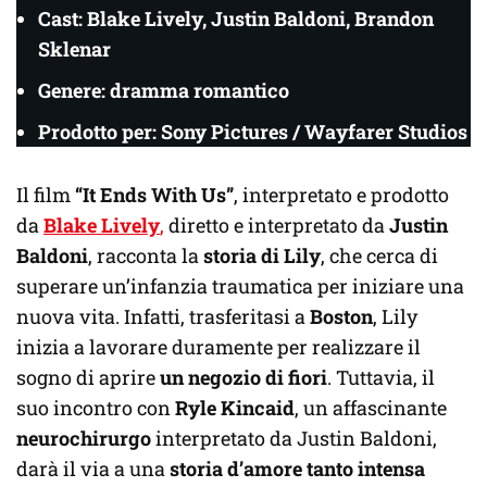
Cast: Blake Lively, Justin Baldoni, Brandon
Sklenar
Genere: dramma romantico
Prodotto per: Sony Pictures / Wayfarer Studios
Il film
“It Ends With Us”
, interpretato e prodotto
da
Blake Lively
,
diretto e interpretato da
Justin
Baldoni
, racconta la
storia di Lily
, che cerca di
superare un’infanzia traumatica per iniziare una
nuova vita. Infatti, trasferitasi a
Boston
, Lily
inizia a lavorare duramente per realizzare il
sogno di aprire
un negozio di fiori
. Tuttavia, il
suo incontro con
Ryle Kincaid
, un affascinante
neurochirurgo
interpretato da Justin Baldoni,
darà il via a una
storia d’amore tanto intensa