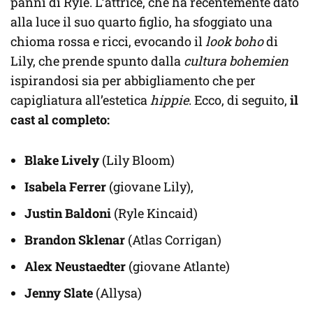
panni di Ryle. L’attrice, che ha recentemente dato
alla luce il suo quarto figlio, ha sfoggiato una
chioma rossa e ricci, evocando il
look boho
di
Lily, che prende spunto dalla
cultura bohemien
ispirandosi sia per abbigliamento che per
capigliatura all’estetica
hippie
. Ecco, di seguito,
il
cast al completo:
Blake Lively
(Lily Bloom)
Isabela Ferrer
(giovane Lily),
Justin Baldoni
(Ryle Kincaid)
Brandon Sklenar
(Atlas Corrigan)
Alex Neustaedter
(giovane Atlante)
Jenny Slate
(Allysa)