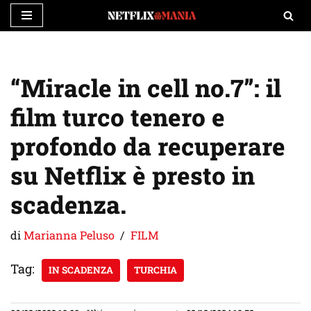
Vai
al
contenuto
“Miracle in cell no.7”: il
film turco tenero e
profondo da recuperare
su Netflix è presto in
scadenza.
di
Marianna Peluso
FILM
Tag:
IN SCADENZA
TURCHIA