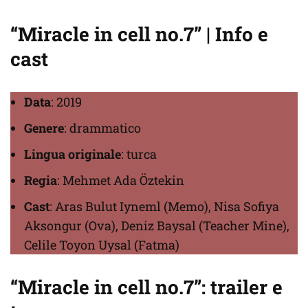
“Miracle in cell no.7” | Info e
cast
Data
: 2019
Genere
: drammatico
Lingua originale
: turca
Regia
: Mehmet Ada Öztekin
Cast
: Aras Bulut Iyneml (Memo), Nisa Sofiya
Aksongur (Ova), Deniz Baysal (Teacher Mine),
Celile Toyon Uysal (Fatma)
“Miracle in cell no.7”: trailer e