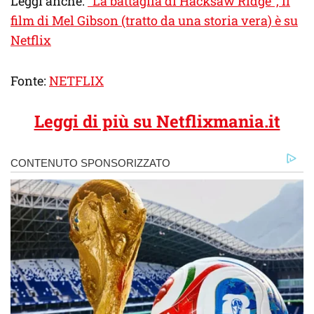
Leggi anche:
“La battaglia di Hacksaw Ridge”, il
film di Mel Gibson (tratto da una storia vera) è su
Netflix
Fonte:
NETFLIX
Leggi di più su Netflixmania.it