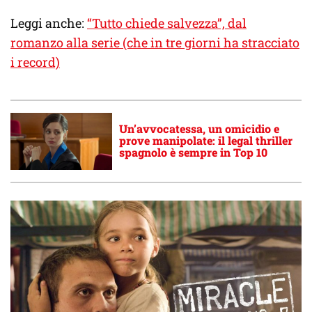
Leggi anche:
“Tutto chiede salvezza”, dal
romanzo alla serie (che in tre giorni ha stracciato
i record)
Un’avvocatessa, un omicidio e
prove manipolate: il legal thriller
spagnolo è sempre in Top 10