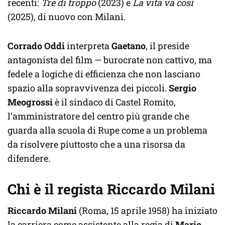
recenti:
Tre di troppo
(2023) e
La vita va così
(2025), di nuovo con Milani.
Corrado Oddi
interpreta
Gaetano
, il preside
antagonista del film — burocrate non cattivo, ma
fedele a logiche di efficienza che non lasciano
spazio alla sopravvivenza dei piccoli.
Sergio
Meogrossi
è il sindaco di Castel Romito,
l’amministratore del centro più grande che
guarda alla scuola di Rupe come a un problema
da risolvere piuttosto che a una risorsa da
difendere.
Chi è il regista Riccardo Milani
Riccardo Milani
(Roma, 15 aprile 1958) ha iniziato
la carriera come assistente alla regia di
Mario