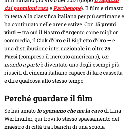
film italiano più visto del 2024 (dopo
Il ragazzo
dai pantaloni rosa
e
Parthenope
). Il film è rimasto
in testa alla classifica italiana per più settimane e
ha continuato nelle arene estive. Con
15 premi
vinti
— tra cui il Nastro d’Argento come miglior
commedia, il Ciak d’Oro e il Biglietto d’Oro — e
una distribuzione internazionale in oltre
25
Paesi
(compreso il mercato americano),
Un
mondo a parte
è diventato uno degli esempi più
riusciti di cinema italiano capace di fare cassetta
e dire qualcosa allo stesso tempo.
Perché guardare il film
Se hai amato
Io speriamo che me la cavo
di Lina
Wertmüller, qui trovi lo stesso spaesamento del
maestro di città tra i banchi di una scuola