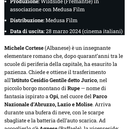
Produzione:
Wildside (Fremantle) in
associazione con Medusa Film
Distribuzione:
Medusa Film
Data di uscita:
28 marzo 2024 (cinema italiani)
Michele Cortese
(Albanese) è un insegnante
elementare romano che, dopo quarant’anni tra le
scuole di periferia della capitale, ha esaurito la
pazienza. Chiede e ottiene il trasferimento
all’
Istituto Cesidio Gentile detto Jurico
, nel
piccolo borgo montano di
Rupe
— nome di
fantasia ispirato a
Opi
, nel cuore del
Parco
Nazionale d’Abruzzo, Lazio e Molise
. Arriva
durante una bufera di neve, con le scarpe
sbagliate e la batteria dell’auto scarica. Ad
accoglierlo c’è
Agnese
(Raffaele), la vicepreside: