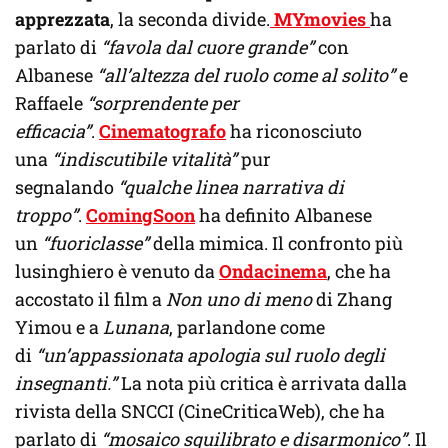
apprezzata
, la seconda divide.
MYmovies
ha
parlato di
“favola dal cuore grande”
con
Albanese
“all’altezza del ruolo come al solito”
e
Raffaele
“sorprendente per
efficacia”
.
Cinematografo
ha riconosciuto
una
“indiscutibile vitalità”
pur
segnalando
“qualche linea narrativa di
troppo”
.
ComingSoon
ha definito Albanese
un
“fuoriclasse”
della mimica. Il confronto più
lusinghiero è venuto da
Ondacinema
, che ha
accostato il film a
Non uno di meno
di Zhang
Yimou e a
Lunana
, parlandone come
di
“un’appassionata apologia sul ruolo degli
insegnanti.”
La nota più critica è arrivata dalla
rivista della SNCCI (CineCriticaWeb), che ha
parlato di
“mosaico squilibrato e disarmonico”
. Il