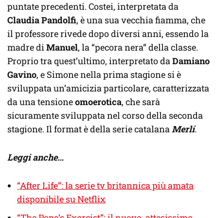
puntate precedenti. Costei, interpretata da
Claudia Pandolfi
, è una sua vecchia fiamma, che
il professore rivede dopo diversi anni, essendo la
madre di
Manuel
, la “pecora nera” della classe.
Proprio tra quest’ultimo, interpretato da
Damiano
Gavino
, e Simone nella prima stagione si è
sviluppata un’amicizia particolare, caratterizzata
da una tensione
omoerotica
, che sarà
sicuramente sviluppata nel corso della seconda
stagione. Il format è della serie catalana
Merlí
.
Leggi anche…
“After Life”: la serie tv britannica più amata
disponibile su Netflix
“The Pope’s Exorcist”: il nuovo, attesissimo,