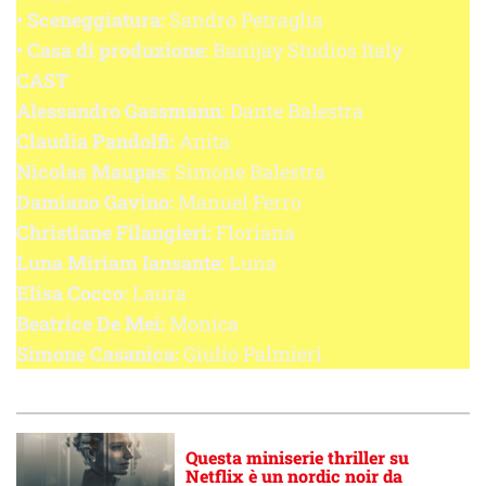
•
Sceneggiatura:
Sandro Petraglia
• Casa di produzione:
Banijay Studios Italy
CAST
Alessandro Gassmann
: Dante Balestra
Claudia Pandolfi:
Anita
Nicolas Maupas:
Simone Balestra
Damiano Gavino:
Manuel Ferro
Christiane Filangieri:
Floriana
Luna Miriam Iansante:
Luna
Elisa Cocco:
Laura
Beatrice De Mei:
Monica
Simone Casanica:
Giulio Palmieri
Questa miniserie thriller su
Netflix è un nordic noir da