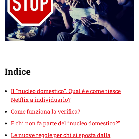
Indice
Il “nucleo domestico”. Qual è e come riesce
Netflix a individuarlo?
Come funziona la verifica?
E chi non fa parte del “nucleo domestico?”
Le nuove regole per chi si sposta dalla