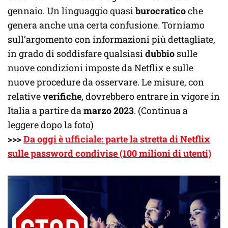
gennaio. Un linguaggio quasi
burocratico
che
genera anche una certa confusione. Torniamo
sull’argomento con informazioni più dettagliate,
in grado di soddisfare qualsiasi
dubbio
sulle
nuove condizioni imposte da Netflix e sulle
nuove procedure da osservare. Le misure, con
relative
verifiche
, dovrebbero entrare in vigore in
Italia a partire da
marzo 2023
. (Continua a
leggere dopo la foto)
>>>
Da oggi è ufficiale: parte la stretta di Netflix
sulle password condivise (100 milioni di utenti)