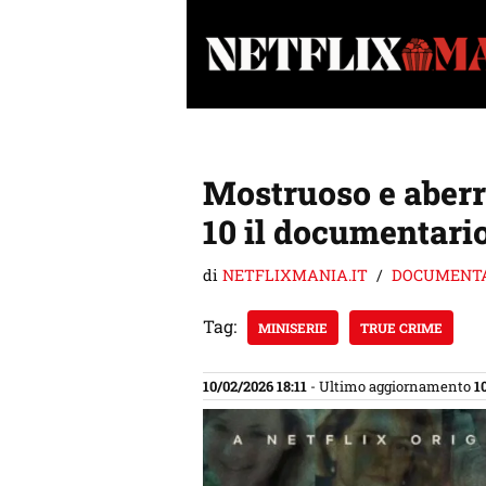
Vai
al
contenuto
Mostruoso e aberra
10 il documentario
di
NETFLIXMANIA.IT
DOCUMENT
Tag:
MINISERIE
TRUE CRIME
10/02/2026 18:11
- Ultimo aggiornamento
1