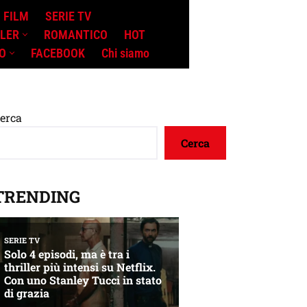
FILM
SERIE TV
LLER
ROMANTICO
HOT
O
FACEBOOK
Chi siamo
erca
Cerca
TRENDING