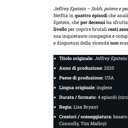
Jeffrey Epstein – Soldi, potere e p
Netflix in
quattro episodi
che anali
Epstein, che
per decenni
ha sfrutta
livello
per coprire brutali
reati sess
sua inquietante compagna e comp
e disgustosi della vicenda
non
era
Titolo originale:
Jeffrey Epstein:
Anno di produzione:
2020
Paese di produzione:
USA
Lingua originale:
inglese
Durata / formato:
4 episodi (cir
Regia:
Lisa Bryant
Creatori / sceneggiatura:
basato 
Connolly, Tim Malloy)