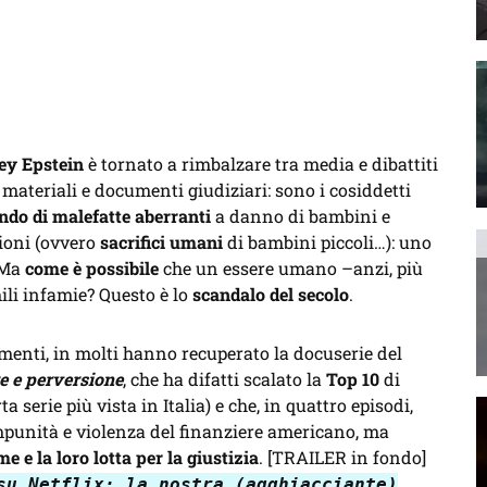
rey Epstein
è tornato a rimbalzare tra media e dibattiti
i materiali e documenti giudiziari: sono i cosiddetti
do di malefatte aberranti
a danno di bambini e
sioni (ovvero
sacrifici umani
di bambini piccoli…): uno
 Ma
come è possibile
che un essere umano –anzi, più
ili infamie? Questo è lo
scandalo del secolo
.
menti, in molti hanno recuperato la docuserie del
re e perversione
, che ha difatti scalato la
Top 10
di
 serie più vista in Italia) e che, in quattro episodi,
mpunità e violenza del finanziere americano, ma
me e la loro lotta per la giustizia
. [TRAILER in fondo]
su Netflix: la nostra (agghiacciante)