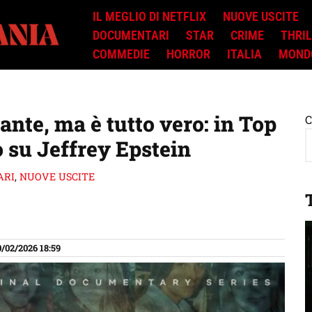
IL MEGLIO DI NETFLIX
NUOVE USCITE
DOCUMENTARI
STAR
CRIME
THRI
COMMEDIE
HORROR
ITALIA
MOND
nte, ma è tutto vero: in Top
C
 su Jeffrey Epstein
ARI
,
NUOVE USCITE
0/02/2026 18:59