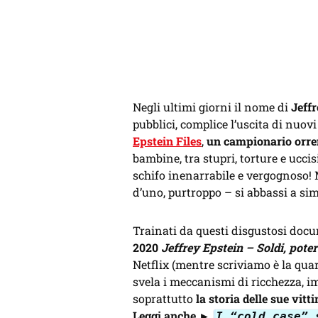
Negli ultimi giorni il nome di
Jeff
pubblici, complice l’uscita di nuov
Epstein Files
,
un campionario orren
bambine, tra stupri, torture e ucci
schifo inenarrabile e vergognoso!
d’uno, purtroppo – si abbassi a sim
Trainati da questi disgustosi docu
2020
Jeffrey Epstein – Soldi, pote
Netflix (mentre scriviamo è la quarta
svela i meccanismi di ricchezza, i
soprattutto
la storia delle sue vitti
Leggi anche
►
I “cold case” 