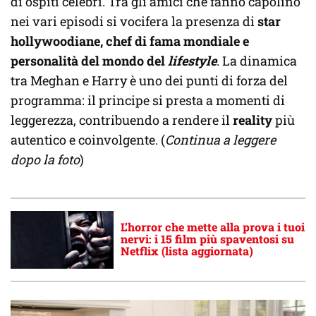
di ospiti celebri. Tra gli amici che fanno capolino
nei vari episodi si vocifera la presenza di
star
hollywoodiane, chef di fama mondiale e
personalità del mondo del
lifestyle
. La dinamica
tra Meghan e Harry è uno dei punti di forza del
programma: il principe si presta a momenti di
leggerezza, contribuendo a rendere il
reality
più
autentico e coinvolgente. (
Continua a leggere
dopo la foto
)
L’horror che mette alla prova i tuoi
nervi: i 15 film più spaventosi su
Netflix (lista aggiornata)