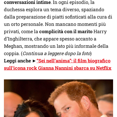
conversazioni intime
. In ogni episodio, la
duchessa esplora un tema diverso, spaziando
dalla preparazione di piatti sofisticati alla cura di
un orto personale. Non mancano momenti più
privati, come la
complicità con il marito
Harry
d’Inghilterra, che appare spesso accanto a
Meghan, mostrando un lato più informale della
coppia. (
Continua a leggere dopo la foto
)
Leggi anche ►
“Sei nell’anima”: il film biografico
sull’icona rock Gianna Nannini sbarca su Netflix