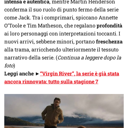
intensa e autentica
, mentre Martin Henderson
conferma il suo ruolo di punto fermo della serie
come Jack. Tra i comprimari, spiccano Annette
O’Toole e Tim Matheson, che regalano
profondità
ai loro personaggi con interpretazioni toccanti. I
nuovi arrivi, sebbene minori, portano
freschezza
alla trama, arricchendo ulteriormente il tessuto
narrativo della serie. (
Continua a leggere dopo la
foto
)
Leggi anche ►
“Virgin River”, la serie è già stata
ancora rinnovata: tutto sulla stagione 7