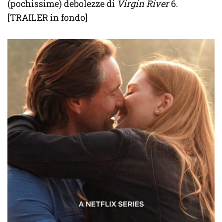
(pochissime) debolezze di
Virgin River
6.
[TRAILER in fondo]