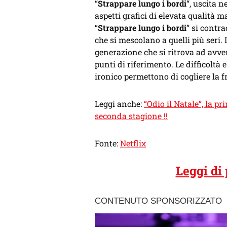
“
Strappare lungo i bordi
“, uscita n
aspetti grafici di elevata qualità m
“
Strappare lungo i bordi
” si contr
che si mescolano a quelli più seri. 
generazione che si ritrova ad avv
punti di riferimento. Le difficoltà 
ironico permettono di cogliere la fr
Leggi anche:
“Odio il Natale”, la pr
seconda stagione !!
Fonte:
Netflix
Leggi di