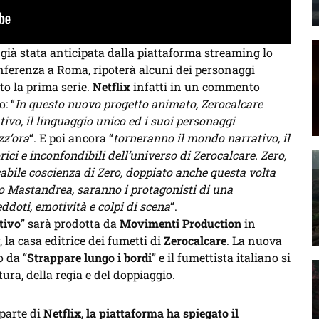
 già stata anticipata dalla piattaforma streaming lo
nferenza a Roma, ripoterà alcuni dei personaggi
o la prima serie.
Netflix
infatti in un commento
: “
In questo nuovo progetto animato, Zerocalcare
ivo, il linguaggio unico ed i suoi personaggi
zz’ora
“. E poi ancora “
torneranno il mondo narrativo, il
ici e inconfondibili dell’universo di Zerocalcare. Zero,
abile coscienza di Zero, doppiato anche questa volta
io Mastandrea, saranno i protagonisti di una
ddoti, emotività e colpi di scena
“.
tivo
” sarà prodotta da
Movimenti Production
in
, la casa editrice dei fumetti di
Zerocalcare
. La nuova
o da “
Strappare lungo i bordi
” e il fumettista italiano si
ra, della regia e del doppiaggio.
parte di
Netflix
,
la piattaforma ha spiegato il