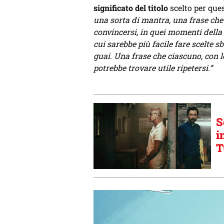
significato del titolo
scelto per que
una sorta di mantra, una frase che 
convincersi, in quei momenti della v
cui sarebbe più facile fare scelte sb
guai. Una frase che ciascuno, con le 
potrebbe trovare utile ripetersi.”
S
i
T