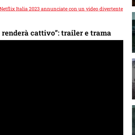
 Netflix Italia 2023 annunciate con un video divertente
enderà cattivo”: trailer e trama