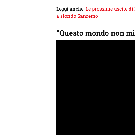
Leggi anche:
Le prossime uscite di
a sfondo Sanremo
“Questo mondo non mi r