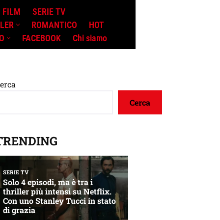
FILM
SERIE TV
LLER
ROMANTICO
HOT
O
FACEBOOK
Chi siamo
erca
Cerca
TRENDING