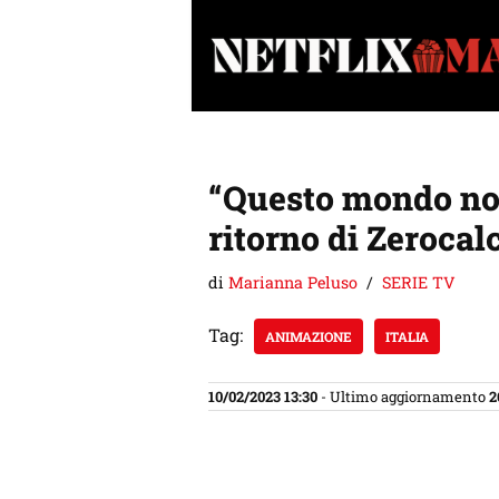
Vai
al
contenuto
“Questo mondo non
ritorno di Zerocal
di
Marianna Peluso
SERIE TV
Tag:
ANIMAZIONE
ITALIA
10/02/2023 13:30
- Ultimo aggiornamento
2