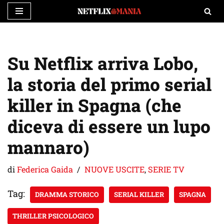
Vai
al
contenuto
Su Netflix arriva Lobo,
la storia del primo serial
killer in Spagna (che
diceva di essere un lupo
mannaro)
di
Federica Gaida
NUOVE USCITE
,
SERIE TV
Tag:
DRAMMA STORICO
SERIAL KILLER
SPAGNA
THRILLER PSICOLOGICO