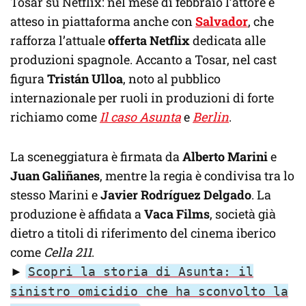
Tosar su Netflix: nel mese di febbraio l’attore è
atteso in piattaforma anche con
Salvador
, che
rafforza l’attuale
offerta Netflix
dedicata alle
produzioni spagnole. Accanto a Tosar, nel cast
figura
Tristán Ulloa
, noto al pubblico
internazionale per ruoli in produzioni di forte
richiamo come
Il caso Asunta
e
Berlin
.
La sceneggiatura è firmata da
Alberto Marini
e
Juan Galiñanes
, mentre la regia è condivisa tra lo
stesso Marini e
Javier Rodríguez Delgado
. La
produzione è affidata a
Vaca Films
, società già
dietro a titoli di riferimento del cinema iberico
come
Cella 211
.
►
Scopri la storia di Asunta: il
sinistro omicidio che ha sconvolto la