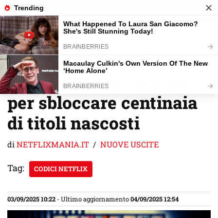
Vai
al
contenuto
Codici segreti Netflix:
scopri il menù segreto
per sbloccare centinaia
di titoli nascosti
di
NETFLIXMANIA.IT
NUOVE USCITE
Tag:
CODICI NETFLIX
03/09/2025 10:22
- Ultimo aggiornamento
04/09/2025 12:54