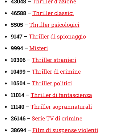
43048
–
Thriller d’azione
46588
–
Thriller classici
5505
–
Thriller psicologici
9147
–
Thriller di spionaggio
9994
–
Misteri
10306
–
Thriller stranieri
10499
–
Thriller di crimine
10504
–
Thriller politici
11014
–
Thriller di fantascienza
11140
–
Thriller soprannaturali
26146
–
Serie TV di crimine
38694
–
Film di suspense violenti