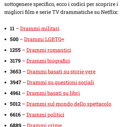
sottogenere specifico, ecco i codici per scoprire i
migliori film e serie TV drammatiche su Netflix:
11
–
Drammi militari
500
–
Drammi LGBTQ+
1255
–
Drammi romantici
3179
–
Drammi biografici
3653
–
Drammi basati su storie vere
3947
–
Drammi su questioni sociali
4961
–
Drammi basati su libri
5012
–
Drammi sul mondo dello spettacolo
6616
–
Drammi politici
6889
–
Drammi crime