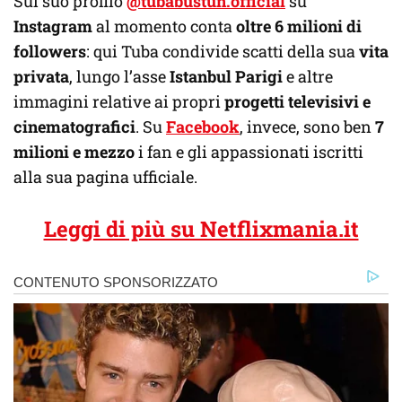
Sul suo profilo
@tubabustun.official
su
Instagram
al momento conta
oltre 6 milioni di
followers
: qui Tuba condivide scatti della sua
vita
privata
, lungo l’asse
Istanbul Parigi
e altre
immagini relative ai propri
progetti televisivi e
cinematografici
. Su
Facebook
, invece, sono ben
7
milioni e mezzo
i fan e gli appassionati iscritti
alla sua pagina ufficiale.
Leggi di più su Netflixmania.it