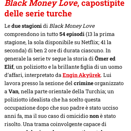
Black Money Love
, capostipite
delle serie turche
Le
due stagioni
di
Black Money Love
comprendono in tutto
54 episodi
(13 la prima
stagione, la sola disponibile su Netflix; 41 la
seconda) di ben 2 ore di durata ciascuno. In
generale la serie tv segue la storia di
Ömer ed
Elif
, un poliziotto e la brillante figlia di un uomo
d’affari, interpretato da
Engin Akyürek
. Lui
lavora presso la sezione del
crimine
organizzato
a
Van
, nella parte orientale della Turchia; un
poliziotto idealista che ha scelto questa
occupazione dopo che suo padre è stato ucciso
anni fa, ma il suo caso di omicidio
non
è stato
risolto. Una trama coinvolgente capace di