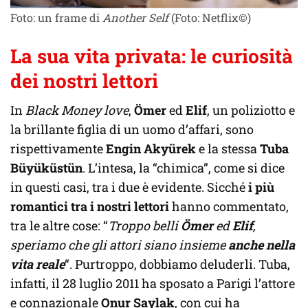
Foto: un frame di
Another Self
(Foto: Netflix©)
La sua vita privata: le curiosità
dei nostri lettori
In
Black Money love
,
Ömer
ed
Elif
, un poliziotto e
la brillante figlia di un uomo d’affari, sono
rispettivamente
Engin Akyürek
e la stessa
Tuba
Büyüküstün
. L’intesa, la “chimica”, come si dice
in questi casi, tra i due è evidente. Sicché
i più
romantici tra i nostri lettori
hanno commentato,
tra le altre cose: “
Troppo belli
Ömer
ed
Elif
,
speriamo che gli attori siano insieme
anche nella
vita reale
“. Purtroppo, dobbiamo deluderli. Tuba,
infatti, il 28 luglio 2011 ha sposato a Parigi l’attore
e connazionale
Onur Saylak
, con cui ha