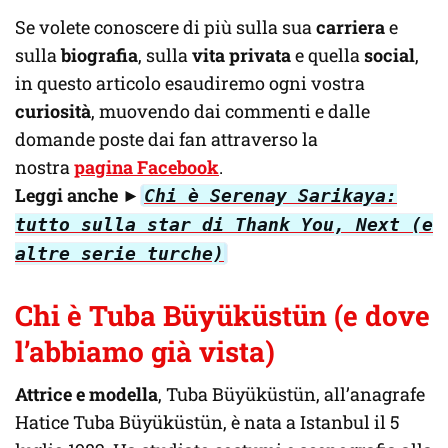
Se volete conoscere di più sulla sua
carriera
e
sulla
biografia
, sulla
vita privata
e quella
social
,
in questo articolo esaudiremo ogni vostra
curiosità
, muovendo dai commenti e dalle
domande poste dai fan attraverso la
nostra
pagina Facebook
.
Leggi anche
►
Chi è Serenay Sarikaya:
tutto sulla star di Thank You, Next (e
altre serie turche)
Chi è
Tuba Büyüküstün
(e dove
l’abbiamo già vista)
Attrice e modella
, Tuba Büyüküstün, all’anagrafe
Hatice Tuba Büyüküstün, è nata a Istanbul il 5