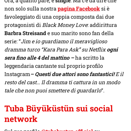
Ora, a quanto pare, è
single
. Ma c’è da dire che
non solo sulla nostra
pagina Facebook
si è
favoleggiato di una coppia composta dai due
protagonisti di
Black Money Love
: addirittura
Barbra Streisand
e suo marito sono fan della
serie: “
Jim e io guardiamo il meraviglioso
dramma turco “Kara Para Ask” su Netflix
ogni
sera fino alle 4 del mattino
–
ha scritto la
leggendaria cantante sul proprio profilo
Instagram
–
Questi due attori sono fantastici!
E il
resto del cast… Il dramma ti cattura in un modo
tale che non puoi smettere di guardarlo
“.
Tuba Büyüküstün
sui social
network