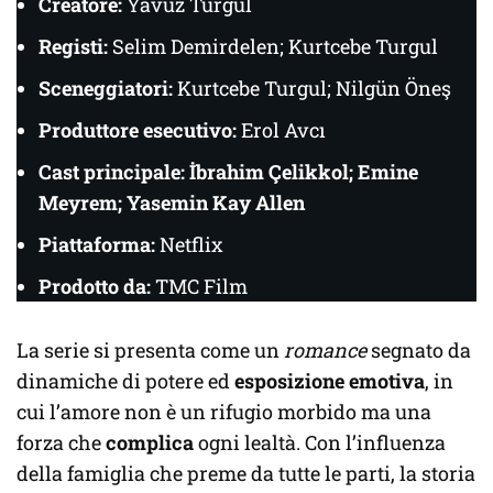
Creatore:
Yavuz Turgul
Registi:
Selim Demirdelen; Kurtcebe Turgul
Sceneggiatori:
Kurtcebe Turgul; Nilgün Öneş
Produttore esecutivo:
Erol Avcı
Cast principale:
İbrahim Çelikkol; Emine
Meyrem; Yasemin Kay Allen
Piattaforma:
Netflix
Prodotto da:
TMC Film
La serie si presenta come un
romance
segnato da
dinamiche di potere ed
esposizione emotiva
, in
cui l’amore non è un rifugio morbido ma una
forza che
complica
ogni lealtà. Con l’influenza
della famiglia che preme da tutte le parti, la storia